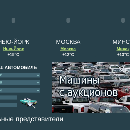
НЬЮ-ЙОРК
МОСКВА
МИНС
Нью-Йорк
Москва
Минск
+
15°
C
+
12°
C
+
13°
C
АШ АВТОМОБИЛЬ
ьные представители