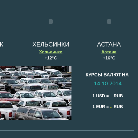
К
ХЕЛЬСИНКИ
АСТАНА
Хельсинки
Астана
+
12°
C
+
16°
C
КУРСЫ ВАЛЮТ НА ­
14.10.2014
1 USD =
..
RUB
1 EUR =
..
RUB